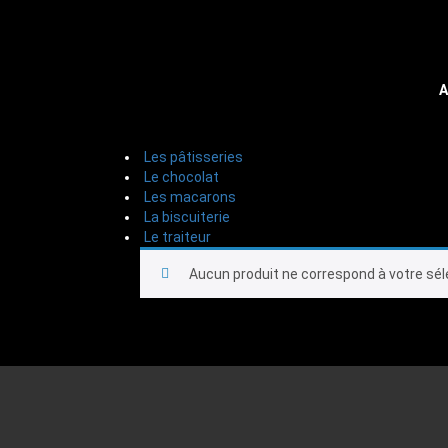
A
Les pâtisseries
Le chocolat
Les macarons
La biscuiterie
Le traiteur
Aucun produit ne correspond à votre sél