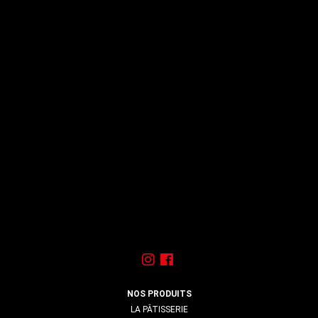
MACARON CHOCOLAT LAIT CACAHUÈTE
1,80
€
NOS PRODUITS
LA PÂTISSERIE