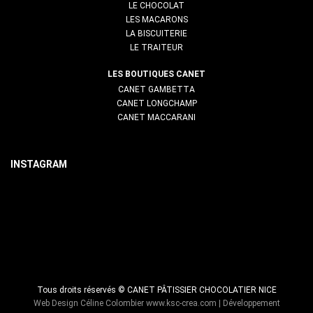
LE CHOCOLAT
LES MACARONS
LA BISCUITERIE
LE TRAITEUR
MACARON CHOCOLAT NOIR 70%
1,80
€
LES BOUTIQUES CANET
CANET GAMBETTA
CANET LONGCHAMP
CANET MACCARANI
LOREM
LOREM
INSTAGRAM
Tous droits réservés © CANET PÂTISSIER CHOCOLATIER NICE
Web Design Céline Colombier
www.ksc-crea.com
| Développement
MACARON CITRON DE MENTON