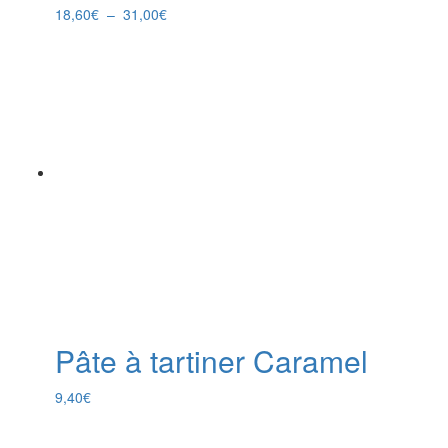
Plage
18,60
€
–
31,00
€
de
prix :
18,60€
à
31,00€
Pâte à tartiner Caramel
9,40
€