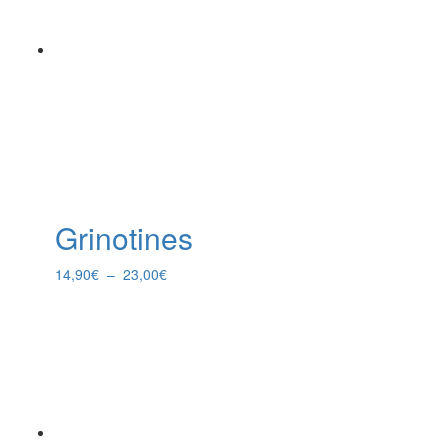
Grinotines
Plage
14,90
€
–
23,00
€
de
prix :
14,90€
à
23,00€