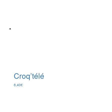
Croq’télé
8,40
€