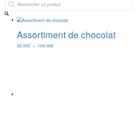
Recherche
de
produits
Assortiment de chocolat
Plage
36,00
€
–
108,00
€
de
prix :
36,00€
à
108,00€