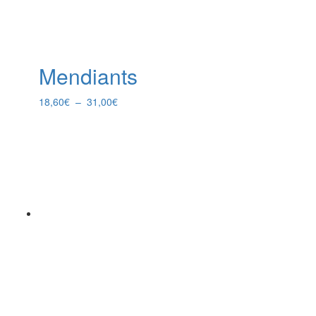
Mendiants
Plage
18,60
€
–
31,00
€
de
prix :
18,60€
à
31,00€