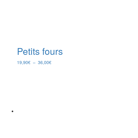
Petits fours
Plage
19,90
€
–
36,00
€
de
prix :
19,90€
à
36,00€