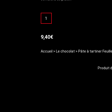
quantité
de
Pâte
à
tartiner
9,40
€
Feuilletine
Accueil
>
Le chocolat
>
Pâte à tartiner Feuill
Produit d