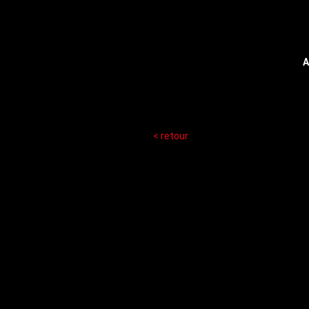
A
< retour