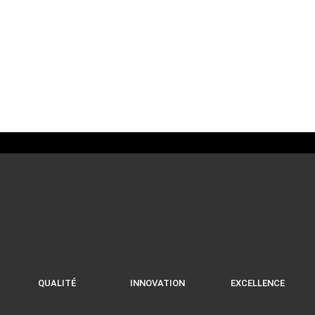
Macaron Café
1,80
€
QUALITÉ
INNOVATION
EXCELLENCE