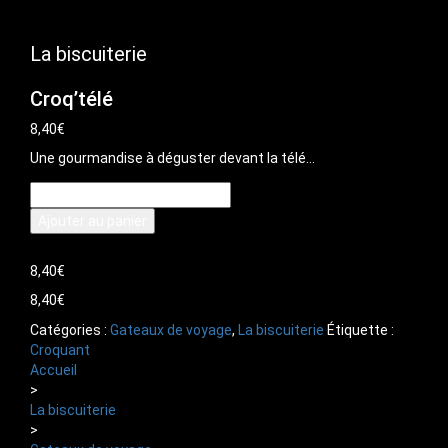
La biscuiterie
Croq’télé
8,40
€
Une gourmandise à déguster devant la télé…
quantité
de
Ajouter au panier
Croq'télé
8,40
€
8,40
€
Catégories :
Gateaux de voyage
,
La biscuiterie
Étiquette :
Croquant
Accueil
>
La biscuiterie
>