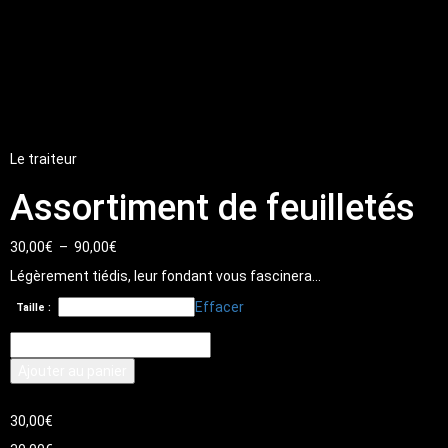
Le traiteur
Assortiment de feuilletés
Plage
30,00
€
–
90,00
€
de
Légèrement tiédis, leur fondant vous fascinera…
prix :
30,00€
Effacer
Taille :
à
quantité
90,00€
de
Ajouter au panier
Assortiment
de
feuilletés
30,00
€