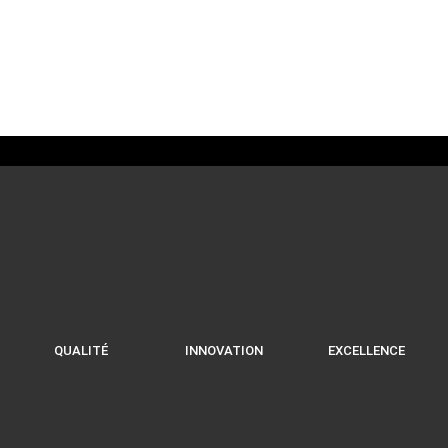
Macaron Café
1,80
€
QUALITÉ
INNOVATION
EXCELLENCE