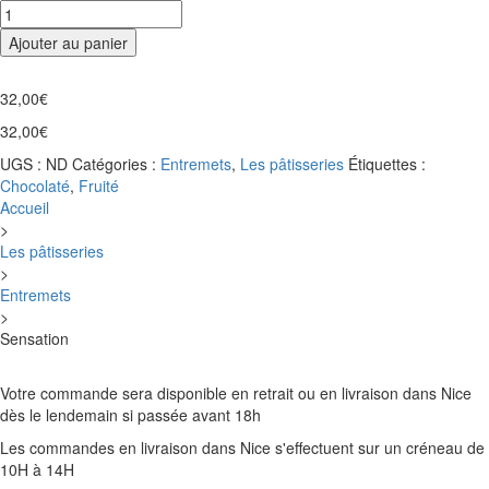
quantité
84,00€
de
Ajouter au panier
Sensation
32,00
€
32,00
€
UGS :
ND
Catégories :
Entremets
,
Les pâtisseries
Étiquettes :
Chocolaté
,
Fruité
Accueil
>
Les pâtisseries
>
Entremets
>
Sensation
Votre commande sera disponible en retrait ou en livraison dans Nice
dès le lendemain si passée avant 18h
Les commandes en livraison dans Nice s'effectuent sur un créneau de
10H à 14H