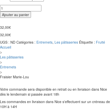
à
quantité
84,00€
de
Ajouter au panier
Fraisier
Marie-
Lou
32,00
€
32,00
€
UGS :
ND
Catégories :
Entremets
,
Les pâtisseries
Étiquette :
Fruité
Accueil
>
Les pâtisseries
>
Entremets
>
Fraisier Marie-Lou
Votre commande sera disponible en retrait ou en livraison dans Nice
dès le lendemain si passée avant 18h
Les commandes en livraison dans Nice s'effectuent sur un créneau de
10H à 14H